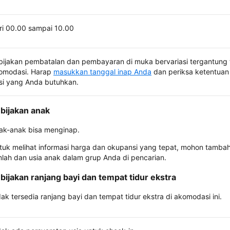
ri 00.00 sampai 10.00
bijakan pembatalan dan pembayaran di muka bervariasi tergantung 
omodasi. Harap
masukkan tanggal inap Anda
dan periksa ketentuan 
si yang Anda butuhkan.
bijakan anak
ak-anak bisa menginap.
tuk melihat informasi harga dan okupansi yang tepat, mohon tamba
mlah dan usia anak dalam grup Anda di pencarian.
bijakan ranjang bayi dan tempat tidur ekstra
dak tersedia ranjang bayi dan tempat tidur ekstra di akomodasi ini.