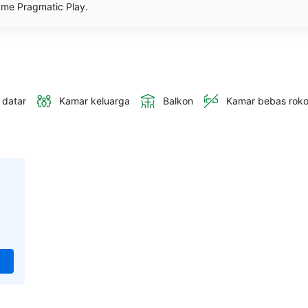
ame Pragmatic Play.
 datar
Kamar keluarga
Balkon
Kamar bebas rok