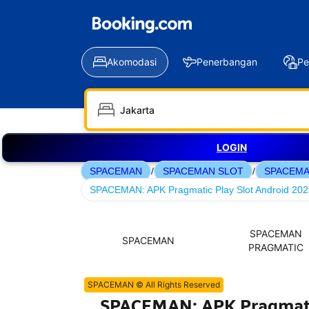
Akomodasi
Penerbangan
Pe
LOGIN
SPACEMAN
/
SPACEMAN SLOT
/
SPACEMA
SPACEMAN: APK Pragmatic Play Slot Android 202
SPACEMAN
SPACEMAN
PRAGMATIC
SPACEMAN © All Rights Reserved
SPACEMAN: APK Pragmatic