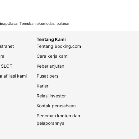
inap
Ulasan
Temukan akomodasi bulanan
Tentang Kami
stranet
Tentang Booking.com
ra
Cara kerja kami
 SLOT
Keberlanjutan
a afiliasi kami
Pusat pers
Karier
Relasi investor
Kontak perusahaan
Pedoman konten dan
pelaporannya