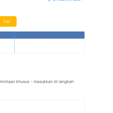
Cari
Tampilkan harga
mintaan khusus - masukkan di langkah