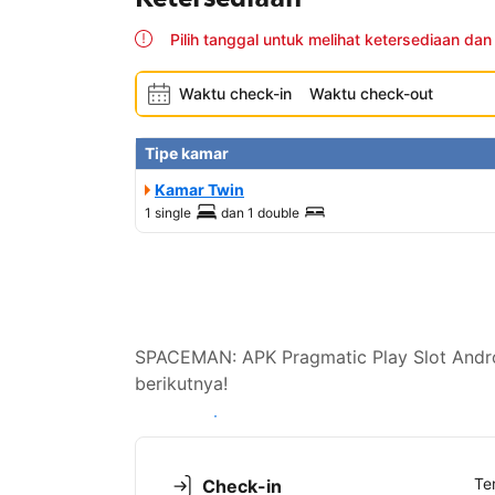
Pilih tanggal untuk melihat ketersediaan dan
Waktu check-in
Waktu check-out
Tipe kamar
Kamar Twin
1 single
dan
1 double
SPACEMAN: APK Pragmatic Play Slot Andro
berikutnya!
Lihat ketersediaan
Te
Check-in