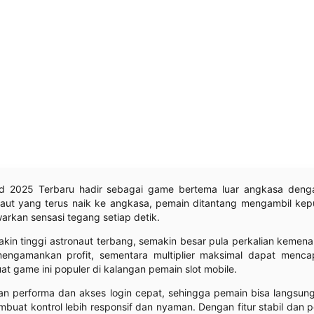
oid 2025 Terbaru hadir sebagai game bertema luar angkasa deng
aut yang terus naik ke angkasa, pemain ditantang mengambil ke
rkan sensasi tegang setiap detik.
 tinggi astronaut terbang, semakin besar pula perkalian kemenan
engamankan profit, sementara multiplier maksimal dapat menca
 game ini populer di kalangan pemain slot mobile.
n performa dan akses login cepat, sehingga pemain bisa langsun
buat kontrol lebih responsif dan nyaman. Dengan fitur stabil dan 